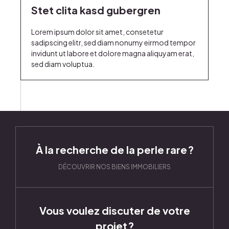
Stet clita kasd gubergren
Lorem ipsum dolor sit amet, consetetur
sadipscing elitr, sed diam nonumy eirmod tempor
invidunt ut labore et dolore magna aliquyam erat,
sed diam voluptua.
À la recherche de la perle rare ?
DÉCOUVRIR NOS BIENS IMMOBILIERS
Vous voulez discuter de votre
projet ?