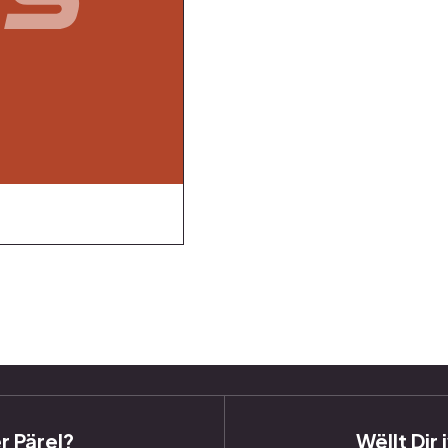
r Pärel?
Wëllt Dir