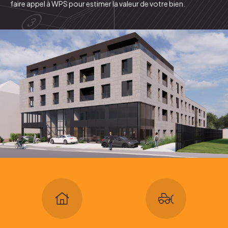
Gestion de chantier
Conseil et vente
faire appel à
WPS
pour
estimer la valeur de votre bien
.
Expertise de biens
Biens immo
Nos projets