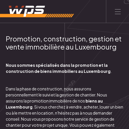
FR
LU
Promotion, construction, gestion et
vente immobilière au Luxembourg
ACCUEIL
LE GROUPE
CONTACT
Entreprise
Nous sommes spécialisés dans la promotion et la
construction de biens immobiliers au Luxembourg
.
À propos
Philosophie
Equipe
Dans la phase de construction, nous assurons
personnellement le
suivi et la gestion de chantier
. Nous
Services
assurons
la promotion immobilière
de nos
biens au
Luxembourg
. Si vous cherchez à
vendre
,
acheter
,
louer
un bien
ou à le mettre en location, n'hésitez pas à nous
demander
Promotion immobilière
Construction
conseil
. Nous vous proposons notre service de
gestion de
chantier
pour votre projet unique. Vous pouvez également