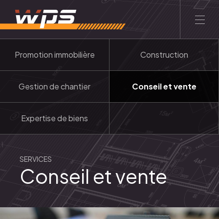
Promotion immobilière
Construction
FR
LU
ACCUEIL
LE GROUPE
CONTACT
Gestion de chantier
Conseil et vente
Entreprise
Expertise de biens
À propos
Philosophie
Equipe
SERVICES
Conseil et vente
Services
Promotion immobilière
Construction