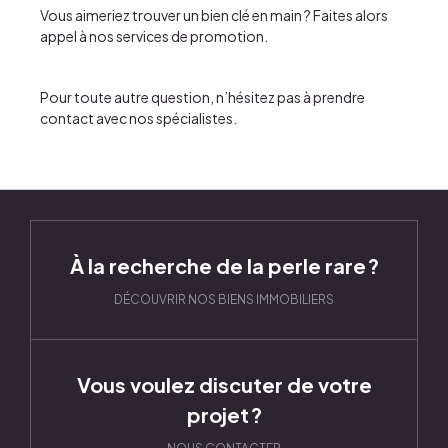
Vous aimeriez trouver un
bien clé en main
? Faites alors
appel à nos
services de promotion
.
Pour toute autre question, n’hésitez pas à
prendre
contact avec nos spécialistes
.
À la recherche de la perle rare ?
DÉCOUVRIR NOS BIENS IMMOBILIERS
Vous voulez discuter de votre
projet ?