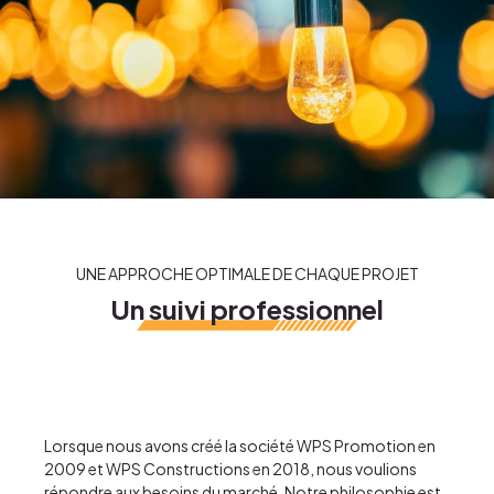
Gestion de chantier
Conseil et vente
Expertise de biens
Biens immo
Nos projets
UNE APPROCHE OPTIMALE DE CHAQUE PROJET
Un suivi professionnel
Lorsque nous avons créé
la société WPS Promotion
en
200
9
et
WPS Constructions
en 2018,
nous voulions
répondre aux besoins du marché. Notre philosophie est