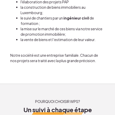
l'élaboration des projets PAP
la
construction de biens immobiliers au
Luxembourg
;
le
suivi de chantiers
par un
ingénieur civil
de
formation ;
la mise sur le marché de ces biens via notre
service
de promotion immobilière
;
la
vente de biens
et l’estimation de leur valeur.
Notre société est une entreprise familiale.
Chacun de
nos projets
sera traité avec la plus grande précision.
POURQUOI CHOISIR WPS?
Un suivi à chaque étape