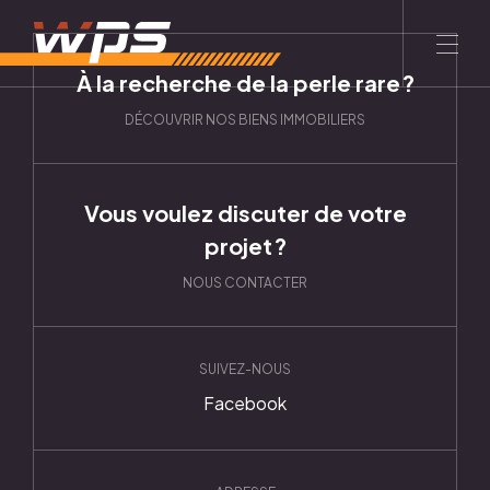
À la recherche de la perle rare ?
DÉCOUVRIR NOS BIENS IMMOBILIERS
ACCUEIL
LE GROUPE
CONTACT
Vous voulez discuter de votre
Entreprise
projet ?
NOUS CONTACTER
À propos
Philosophie
Equipe
SUIVEZ-NOUS
Services
Facebook
Promotion immobilière
Construction