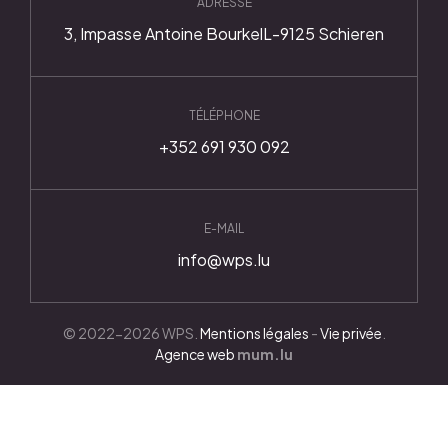
Gestion de chantier
Conseil et vente
ADRESSE
3, Impasse Antoine Bourkel
L-9125 Schieren
Expertise de biens
TÉLÉPHONE
Biens immo
+352 691 930 092
Nos projets
E-MAIL
info@wps.lu
© 2022-2026 WPS.
Mentions légales
-
Vie privée
.
Agence web
mum.lu