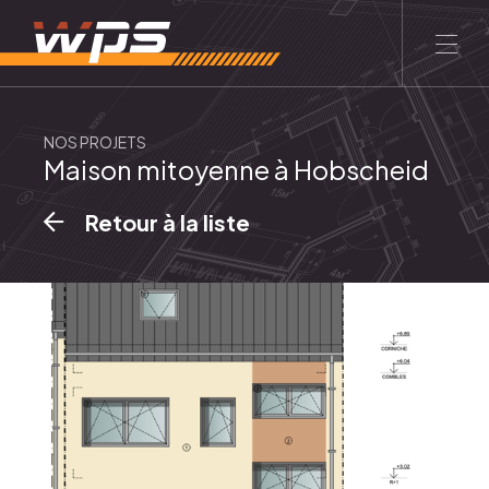
FR
LU
NOS PROJETS
Maison mitoyenne à Hobscheid
ACCUEIL
LE GROUPE
CONTACT
Retour à la liste
Entreprise
À propos
Philosophie
Equipe
Services
Promotion immobilière
Construction