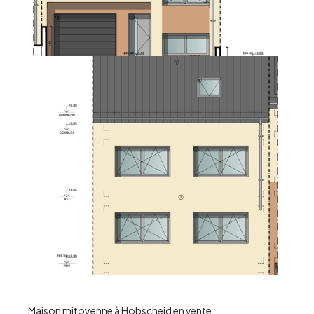
Gestion de chantier
Conseil et vente
Expertise de biens
Biens immo
Nos projets
Maison mitoyenne à Hobscheid en vente