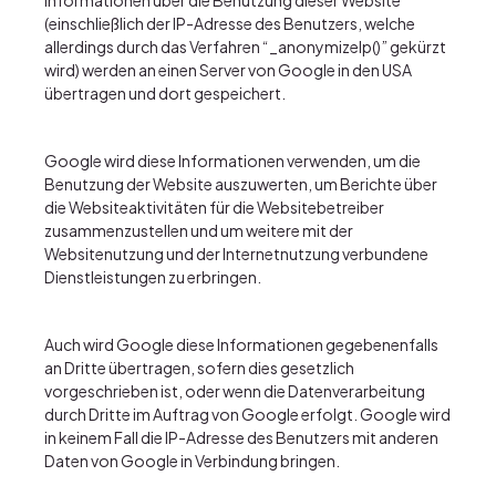
Informationen über die Benutzung dieser Website
(einschließlich der IP-Adresse des Benutzers, welche
allerdings durch das Verfahren
“_anonymizeIp()”
gekürzt
wird) werden an einen Server von Google in den USA
übertragen und dort gespeichert.
Google wird diese Informationen verwenden, um die
Benutzung der Website auszuwerten, um Berichte über
die Websiteaktivitäten für die Websitebetreiber
zusammenzustellen und um weitere mit der
Websitenutzung und der Internetnutzung verbundene
Dienstleistungen zu erbringen.
Auch wird Google diese Informationen gegebenenfalls
an Dritte übertragen, sofern dies gesetzlich
vorgeschrieben ist, oder wenn die Datenverarbeitung
durch Dritte im Auftrag von Google erfolgt. Google wird
in keinem Fall die IP-Adresse des Benutzers mit anderen
Daten von Google in Verbindung bringen.