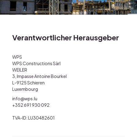
Gestioun vum Chantier
Berodung a Verkaf
Expertise vun Immobilien
Verantwortlicher Herausgeber
Immobilien
Projeten
WPS
WPS Constructions Sàrl
WEILER
3, Impasse Antoine Bourkel
L-9125 Schieren
Luxembourg
info@wps.lu
+352 691 930 092
TVA-ID: LU30482601