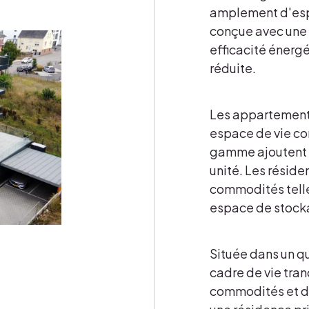
amplement d'espa
conçue avec une 
efficacité énerg
réduite.
Les appartements
espace de vie con
gamme ajoutent 
unité. Les résid
commodités telle
espace de stock
Située dans un qu
cadre de vie tran
commodités et de