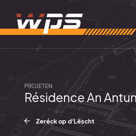
PROJETEN
Résidence An Antu
Zeréck op d'Lëscht