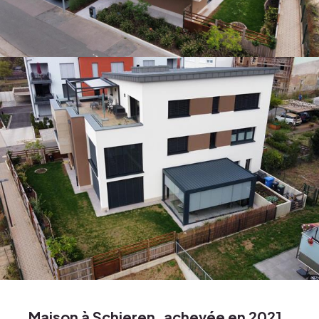
Gestioun vum Chantier
Berodung a Verkaf
Expertise vun Immobilien
Immobilien
Projeten
Maison à Schieren, achevée en 2021