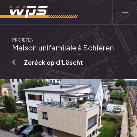
FR
LU
PROJETEN
Maison unifamilale à Schieren
HOME
DE GRUPP
KONTAKT
Zeréck op d'Lëscht
Firma
Iwwert eis
Philosophie
Ekipp
Servicer
Promotioun vun Immobilien
Konstruktioun